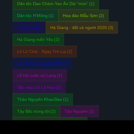
Dân tộc Dao Chàm-Yao Áo Dài ”mùn”
(1)
Dân tộc H'Mông
(1)
Hoa đào Mẫu Sơn
(2)
Hà Giang
(4)
Hà Giang - đất và người 2020
(3)
Hà Giang mến Yêu
(2)
Lô Lô Chải - Ngày Trở Lại
(2)
LỄ HỘI XỨ LẠNG 2024
(1)
Lễ hội xuân xứ Lạng
(2)
Sắc màu Lô Lô Hoa
(2)
Thảo Nguyên KhaoSlao
(1)
Tây Bắc trong tôi
(2)
Tây Nguyên
(2)
TẾT-Bên bếp nhà-tết đoàn viên
(2)