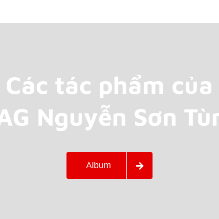
o
mmunity
aple
Các tác phẩm của
AG Nguyễn Sơn Tù
Album