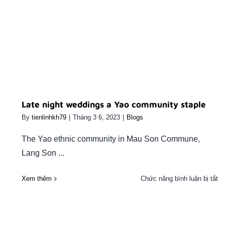
Late night weddings a Yao
community staple
Late night weddings a Yao community staple
By
tienlinhkh79
|
Tháng 3 6, 2023
|
Blogs
The Yao ethnic community in Mau Son Commune,
Lang Son ...
ở
Xem thêm
Chức năng bình luận bị tắt
La
ni
we
a