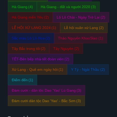
Hà Giang
(4)
Hà Giang - đất và người 2020
(3)
Hà Giang mến Yêu
(2)
Lô Lô Chải - Ngày Trở Lại
(2)
LỄ HỘI XỨ LẠNG 2024
(1)
Lễ hội xuân xứ Lạng
(2)
Sắc màu Lô Lô Hoa
(2)
Thảo Nguyên KhaoSlao
(1)
Tây Bắc trong tôi
(2)
Tây Nguyên
(2)
TẾT-Bên bếp nhà-tết đoàn viên
(2)
Xứ Lạng - Quê em ngày hội
(1)
Y Tý - Ngải Thầu
(2)
Điểm đến
(1)
Đám cưới - dân tộc Dao 'Yao' Lù Gang
(3)
Đám cưới dân tộc Dao 'Yao' - Bắc Sơn
(3)