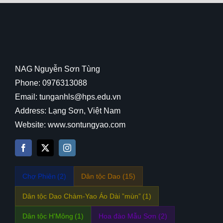
NAG Nguyễn Sơn Tùng
Phone: 0976313088
Email: tunganhls@hps.edu.vn
Address: Lạng Sơn, Việt Nam
Website: www.sontungyao.com
Chợ Phiên
(2)
Dân tộc Dao
(15)
Dân tộc Dao Chàm-Yao Áo Dài ”mùn”
(1)
Dân tộc H'Mông
(1)
Hoa đào Mẫu Sơn
(2)