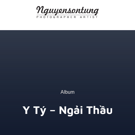
Skip
to
content
Album
Y Tý – Ngải Thầu