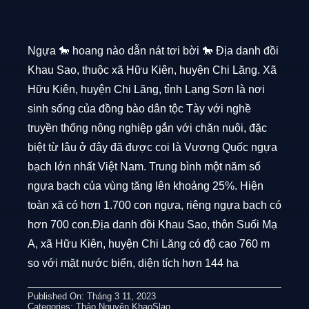
Ngựa 🐎 hoang nào dẫn nát tơi bời 🐎 Địa danh đồi
Khau Sao, thuộc xã Hữu Kiên, huyện Chi Lăng. Xã
Hữu Kiên, huyện Chi Lăng, tỉnh Lạng Sơn là nơi
sinh sống của đồng bào dân tộc Tày với nghề
truyền thống nông nghiệp gắn với chăn nuôi, đặc
biệt từ lâu ở đây đã được coi là Vương Quốc ngựa
bạch lớn nhất Việt Nam. Trung bình một năm số
ngựa bạch của vùng tăng lên khoảng 25%. Hiện
toàn xã có hơn 1.700 con ngựa, riêng ngựa bạch có
hơn 700 con.Địa danh đồi Khau Sao, thôn Suối Mạ
A, xã Hữu Kiên, huyện Chi Lăng có độ cao 760 m
so với mặt nước biển, diện tích hơn 144 ha
Published On: Tháng 3 11, 2023
Categories:
Thảo Nguyên KhaoSlao