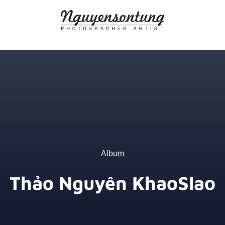
Skip
to
content
Album
Thảo Nguyên KhaoSlao