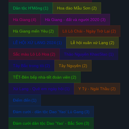
Dân tộc H'Mông
(1)
Hoa đào Mẫu Sơn
(2)
Hà Giang
(4)
Hà Giang - đất và người 2020
(3)
Hà Giang mến Yêu
(2)
Lô Lô Chải - Ngày Trở Lại
(2)
LỄ HỘI XỨ LẠNG 2024
(1)
Lễ hội xuân xứ Lạng
(2)
Sắc màu Lô Lô Hoa
(2)
Thảo Nguyên KhaoSlao
(1)
Tây Bắc trong tôi
(2)
Tây Nguyên
(2)
TẾT-Bên bếp nhà-tết đoàn viên
(2)
Xứ Lạng - Quê em ngày hội
(1)
Y Tý - Ngải Thầu
(2)
Điểm đến
(1)
Đám cưới - dân tộc Dao 'Yao' Lù Gang
(3)
Đám cưới dân tộc Dao 'Yao' - Bắc Sơn
(3)