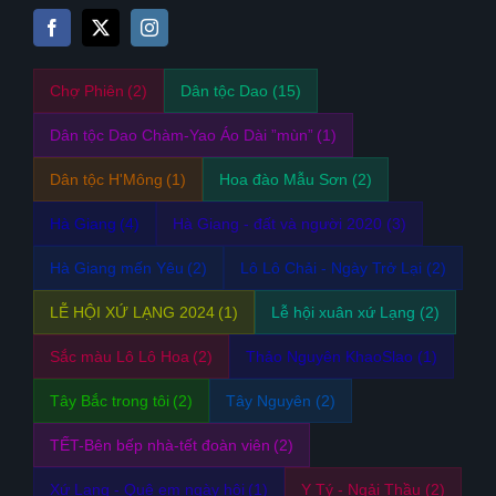
Chợ Phiên
(2)
Dân tộc Dao
(15)
Dân tộc Dao Chàm-Yao Áo Dài ”mùn”
(1)
Dân tộc H'Mông
(1)
Hoa đào Mẫu Sơn
(2)
Hà Giang
(4)
Hà Giang - đất và người 2020
(3)
Hà Giang mến Yêu
(2)
Lô Lô Chải - Ngày Trở Lại
(2)
LỄ HỘI XỨ LẠNG 2024
(1)
Lễ hội xuân xứ Lạng
(2)
Sắc màu Lô Lô Hoa
(2)
Thảo Nguyên KhaoSlao
(1)
Tây Bắc trong tôi
(2)
Tây Nguyên
(2)
TẾT-Bên bếp nhà-tết đoàn viên
(2)
Xứ Lạng - Quê em ngày hội
(1)
Y Tý - Ngải Thầu
(2)