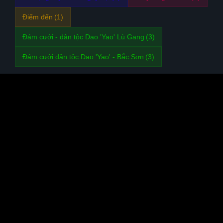
Điểm đến
(1)
Đám cưới - dân tộc Dao 'Yao' Lù Gang
(3)
Đám cưới dân tộc Dao 'Yao' - Bắc Sơn
(3)
Trang chủ
Giới thiệu
Lịch sử dân tộc Dao
Album
Video
Blog