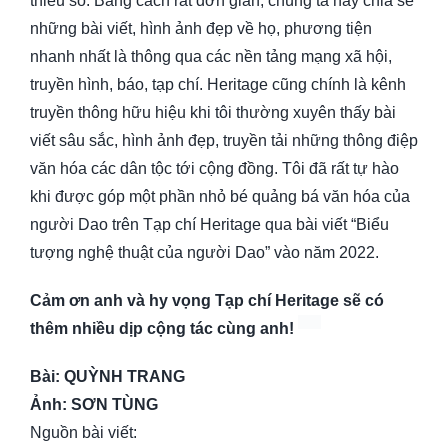
thiểu số. Bằng cách rất đơn giản, chúng ta hãy chia sẻ
những bài viết, hình ảnh đẹp về họ, phương tiện
nhanh nhất là thông qua các nền tảng mạng xã hội,
truyền hình, báo, tạp chí. Heritage cũng chính là kênh
truyền thông hữu hiệu khi tôi thường xuyên thấy bài
viết sâu sắc, hình ảnh đẹp, truyền tải những thông điệp
văn hóa các dân tộc tới cộng đồng. Tôi đã rất tự hào
khi được góp một phần nhỏ bé quảng bá văn hóa của
người Dao trên Tạp chí Heritage qua bài viết “Biểu
tượng nghệ thuật của người Dao” vào năm 2022.
C
ả
m ơn anh và hy v
ọ
ng T
ạ
p chí Heritage s
ẽ
có
thêm nhi
ề
u d
ị
p c
ộ
ng tác cùng anh!
Bài: QUỲNH TRANG
Ảnh: SƠN TÙNG
Nguồn bài viết: