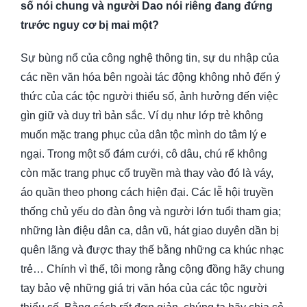
s
ố
nói chung và ngư
ờ
i Dao nói riêng đang đ
ứ
ng
trư
ớ
c nguy cơ b
ị
mai m
ộ
t?
Sự bùng nổ của công nghệ thông tin, sự du nhập của
các nền văn hóa bên ngoài tác động không nhỏ đến ý
thức của các tộc người thiểu số, ảnh hưởng đến việc
gìn giữ và duy trì bản sắc. Ví dụ như lớp trẻ không
muốn mặc trang phục của dân tộc mình do tâm lý e
ngại. Trong một số đám cưới, cô dâu, chú rể không
còn mặc trang phục cổ truyền mà thay vào đó là váy,
áo quần theo phong cách hiện đại. Các lễ hội truyền
thống chủ yếu do đàn ông và người lớn tuổi tham gia;
những làn điệu dân ca, dân vũ, hát giao duyên dần bị
quên lãng và được thay thế bằng những ca khúc nhạc
trẻ… Chính vì thế, tôi mong rằng cộng đồng hãy chung
tay bảo vệ những giá trị văn hóa của các tộc người