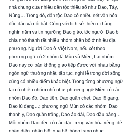
nhà chung của nhiều dân tộc thiểu số như Dao, Tày,
Nùng… Trong đó, dân tộc Dao có nhiều nét văn hóa
độc đáo và nổi bật. Cùng với lịch sử thiên di hàng
nghìn năm và tín ngưỡng Đạo giáo, tộc người Dao bị
chia nhỏ thành rất nhiều nhóm phân bố ở nhiều địa
phương. Người Dao ở Việt Nam, nếu xét theo
phương ngữ có 2 nhóm là Mùn và Miền, hai nhóm
Dao này cơ bản không giao tiếp được với nhau bằng
ngôn ngữ thường nhật, tập tục, nghi lễ trong đời sống
cũng có nhiều điểm khác biệt. Trong từng phương ngữ
lại có nhiều nhóm nhỏ như: phương ngữ Miền có các
nhóm Dao đỏ, Dao tiền, Dao quần chẹt, Dao lô gang,
Dao lù đạng…; phương ngữ Mùn có các nhóm: Dao
thanh y, Dao quần trắng, Dao áo dài, Dao đầu bằng…
Mỗi nhóm Dao đều có các đặc trưng văn hóa riêng, dễ
nhận diện, phân biệt qua hệ thống trang phục.