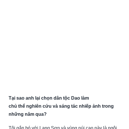
T
ạ
i sao anh l
ạ
i ch
ọ
n dân t
ộ
c Dao làm
ch
ủ
th
ể
nghiên c
ứ
u và sáng tác nhi
ế
p
ả
nh trong
nh
ữ
ng năm qua?
Tôi gắn bó với Lạng Sơn và vùng núi cao này là ngôi