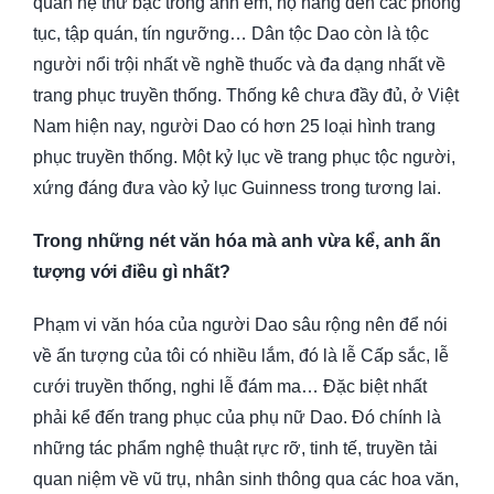
quan hệ thứ bậc trong anh em, họ hàng đến các phong
tục, tập quán, tín ngưỡng… Dân tộc Dao còn là tộc
người nổi trội nhất về nghề thuốc và đa dạng nhất về
trang phục truyền thống. Thống kê chưa đầy đủ, ở Việt
Nam hiện nay, người Dao có hơn 25 loại hình trang
phục truyền thống. Một kỷ lục về trang phục tộc người,
xứng đáng đưa vào kỷ lục Guinness trong tương lai.
Trong nh
ữ
ng nét văn hóa mà anh v
ừ
a k
ể
, anh
ấ
n
tư
ợ
ng v
ớ
i đi
ề
u gì nh
ấ
t?
Phạm vi văn hóa của người Dao sâu rộng nên để nói
về ấn tượng của tôi có nhiều lắm, đó là lễ Cấp sắc, lễ
cưới truyền thống, nghi lễ đám ma… Đặc biệt nhất
phải kể đến trang phục của phụ nữ Dao. Đó chính là
những tác phẩm nghệ thuật rực rỡ, tinh tế, truyền tải
quan niệm về vũ trụ, nhân sinh thông qua các hoa văn,