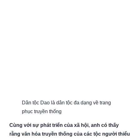
Dân tộc Dao là dân tộc đa dạng về trang
phục truyền thống
Cùng v
ớ
i s
ự
phát tri
ể
n c
ủ
a xã h
ộ
i, anh có th
ấ
y
r
ằ
ng văn hóa truy
ề
n th
ố
ng c
ủ
a các t
ộ
c ngư
ờ
i thi
ể
u