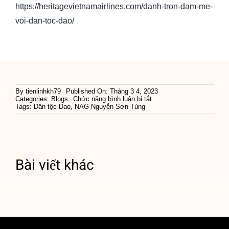
https://heritagevietnamairlines.com/danh-tron-dam-me-
voi-dan-toc-dao/
By
tienlinhkh79
Published On: Tháng 3 4, 2023
ở
Categories:
Blogs
Chức năng bình luận bị tắt
Dành
Tags:
Dân tộc Dao
,
NAG Nguyễn Sơn Tùng
trọn
đam
mê
với
dân
tộc
Bài viết khác
Dao